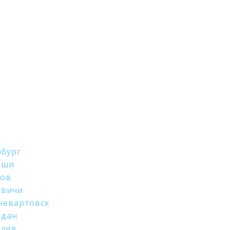
бург
иши
хов
овичи
невартовск
адан
олев