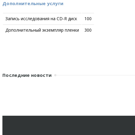
Дополнительные услуги
Запись исследования на CD-R диск
100
Дополнительный экземпляр пленки
300
Последние новости
НДЦ-Кириши
Адрес
Кириши
г. Кириши, ул.Советская д.4, Здание ЦРБ
Телефоны