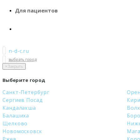
Для пациентов
n-d-c.ru
выбрать город
×
Закрыть
Выберите город
Санкт-Петербург
Орен
Сергиев Посад
Кир
Кандалакша
Вол
Балашиха
Бор
Щелково
Ниж
Новомосковск
Маг
Ржев
Кор